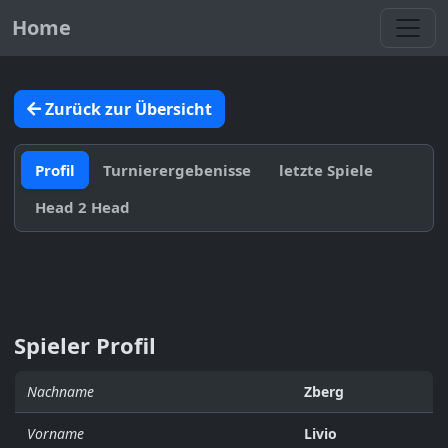
Toggl
Home
Zurück zur Übersicht
Profil
Turnierergebenisse
letzte Spiele
Head 2 Head
Spieler Profil
Nachname
Zberg
Vorname
Livio