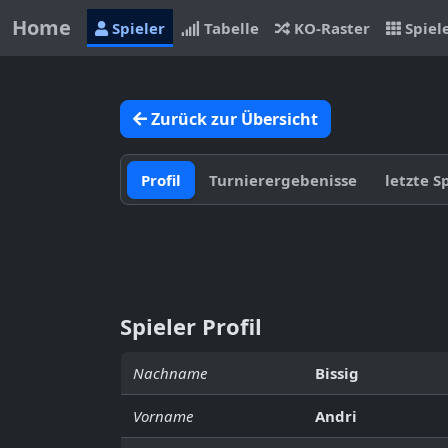
Home
Spieler
Tabelle
KO-Raster
Spiel
Zurück zur Übersicht
Profil
Turnierergebenisse
letzte S
Spieler Profil
Nachname
Bissig
Vorname
Andri