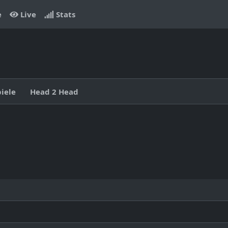
e
Live
Stats
piele
Head 2 Head