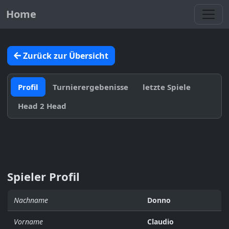
Toggl
Home
Zurück zur Übersicht
Profil
Turnierergebenisse
letzte Spiele
Head 2 Head
Spieler Profil
Nachname
Donno
Vorname
Claudio