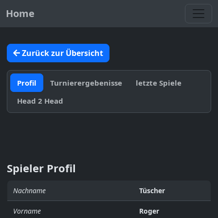
Toggl
Home
Zurück zur Übersicht
Profil
Turnierergebenisse
letzte Spiele
Head 2 Head
Spieler Profil
Nachname
Tüscher
Vorname
Roger