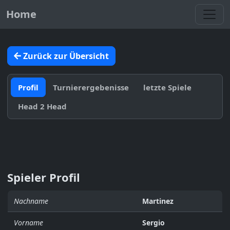
Toggl
Home
Zurück zur Übersicht
Profil
Turnierergebenisse
letzte Spiele
Head 2 Head
Spieler Profil
Nachname
Martinez
Vorname
Sergio