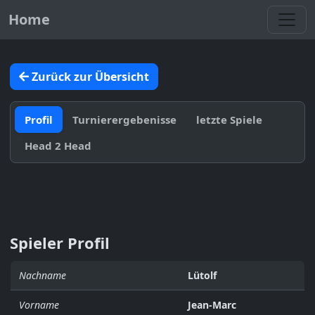
Toggl
Home
Zurück zur Übersicht
Profil
Turnierergebenisse
letzte Spiele
Head 2 Head
Spieler Profil
Nachname
Lütolf
Vorname
Jean-Marc