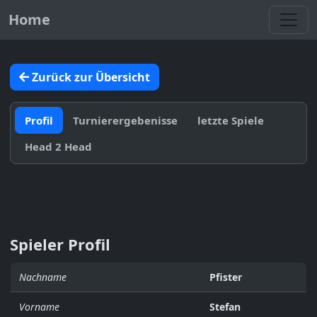
Toggl
Home
Zurück zur Übersicht
Profil
Turnierergebenisse
letzte Spiele
Head 2 Head
Spieler Profil
Nachname
Pfister
Vorname
Stefan