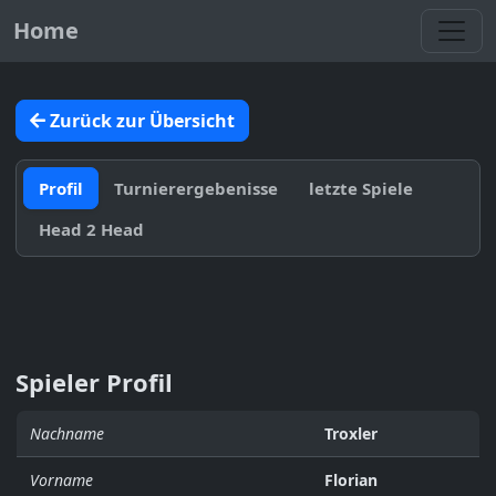
Toggl
Home
Zurück zur Übersicht
Profil
Turnierergebenisse
letzte Spiele
Head 2 Head
Spieler Profil
Nachname
Troxler
Vorname
Florian