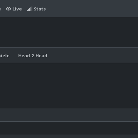
e
Live
Stats
piele
Head 2 Head