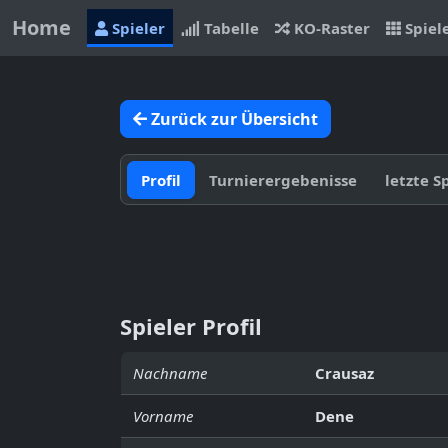
Home
Spieler
Tabelle
KO-Raster
Spiel
Zurück zur Übersicht
Profil
Turnierergebenisse
letzte S
Spieler Profil
Nachname
Crausaz
Vorname
Dene