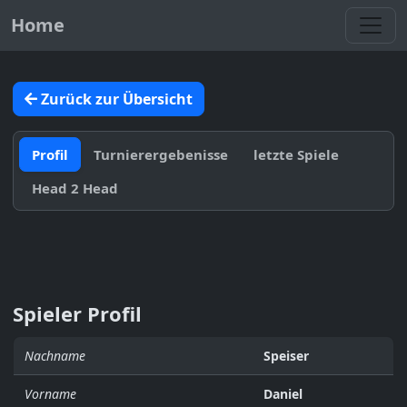
Toggl
Home
Zurück zur Übersicht
Profil
Turnierergebenisse
letzte Spiele
Head 2 Head
Spieler Profil
Nachname
Speiser
Vorname
Daniel