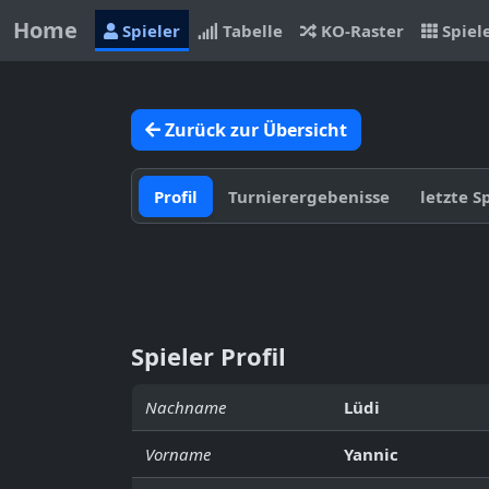
Home
Spieler
Tabelle
KO-Raster
Spiel
Zurück zur Übersicht
Profil
Turnierergebenisse
letzte S
Spieler Profil
Nachname
Lüdi
Vorname
Yannic