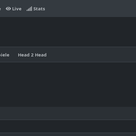
e
Live
Stats
piele
Head 2 Head