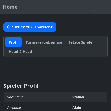
Toggl
Home
Zurück zur Übersicht
Profil
Turnierergebenisse
letzte Spiele
Head 2 Head
Spieler Profil
Nachname
Steiner
Vorname
Alain