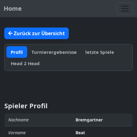
Toggl
Home
Zurück zur Übersicht
Profil
Turnierergebenisse
letzte Spiele
Head 2 Head
Spieler Profil
Nachname
Bremgartner
Vorname
Beat