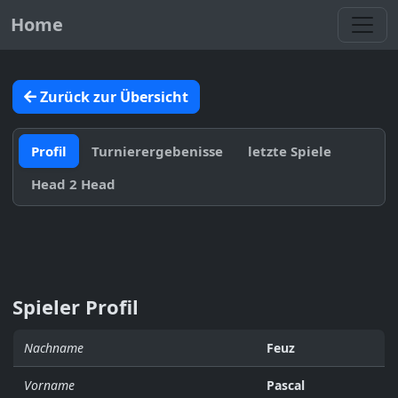
Toggl
Home
Zurück zur Übersicht
Profil
Turnierergebenisse
letzte Spiele
Head 2 Head
Spieler Profil
Nachname
Feuz
Vorname
Pascal