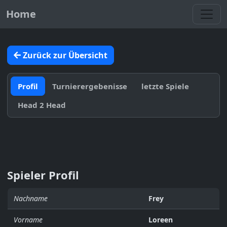
Toggl
Home
Zurück zur Übersicht
Profil
Turnierergebenisse
letzte Spiele
Head 2 Head
Spieler Profil
Nachname
Frey
Vorname
Loreen