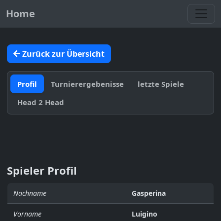
Toggl
Home
Zurück zur Übersicht
Profil
Turnierergebenisse
letzte Spiele
Head 2 Head
Spieler Profil
Nachname
Gasperina
Vorname
Luigino