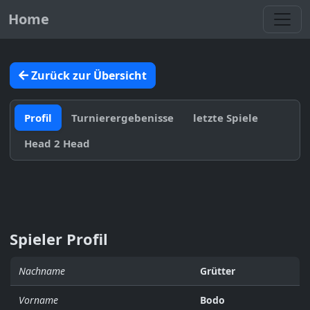
Toggl
Home
Zurück zur Übersicht
Profil
Turnierergebenisse
letzte Spiele
Head 2 Head
Spieler Profil
Nachname
Grütter
Vorname
Bodo