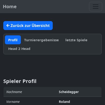
Toggl
Home
Zurück zur Übersicht
Profil
Turnierergebenisse
letzte Spiele
Head 2 Head
Spieler Profil
Nachname
Scheidegger
Vorname
Roland