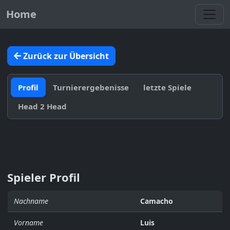
Toggl
Home
Zurück zur Übersicht
Profil
Turnierergebenisse
letzte Spiele
Head 2 Head
Spieler Profil
Nachname
Camacho
Vorname
Luis