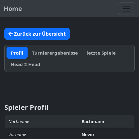
Toggl
Home
Zurück zur Übersicht
Profil
Turnierergebenisse
letzte Spiele
Head 2 Head
Spieler Profil
Nachname
Bachmann
Vorname
Nevio