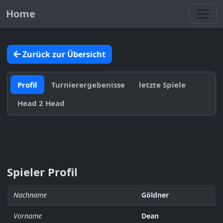
Toggl
Home
Zurück zur Übersicht
Profil
Turnierergebenisse
letzte Spiele
Head 2 Head
Spieler Profil
Nachname
Göldner
Vorname
Dean