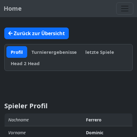
Toggl
Home
Zurück zur Übersicht
Profil
Turnierergebenisse
letzte Spiele
Head 2 Head
Spieler Profil
Nachname
Ferrero
Vorname
Dominic