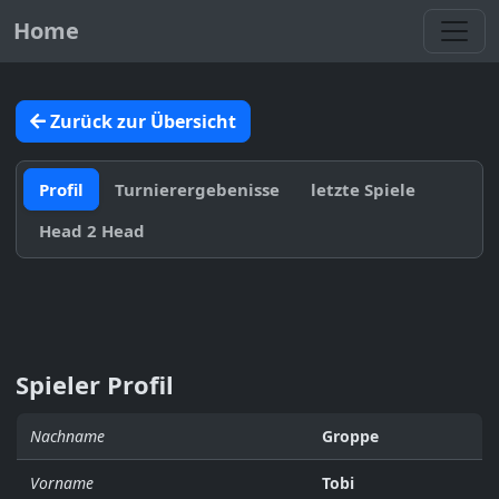
Toggl
Home
Zurück zur Übersicht
Profil
Turnierergebenisse
letzte Spiele
Head 2 Head
Spieler Profil
Nachname
Groppe
Vorname
Tobi