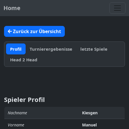
Toggl
Home
Zurück zur Übersicht
Profil
Turnierergebenisse
letzte Spiele
Head 2 Head
Spieler Profil
Nachname
Kiesgen
Vorname
Manuel