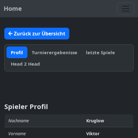
Toggl
Home
Zurück zur Übersicht
Profil
Turnierergebenisse
letzte Spiele
Head 2 Head
Spieler Profil
Nachname
Kruglow
Vorname
Viktor