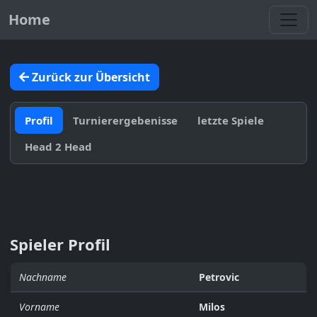
Toggl
Home
Zurück zur Übersicht
Profil
Turnierergebenisse
letzte Spiele
Head 2 Head
Spieler Profil
Nachname
Petrovic
Vorname
Milos