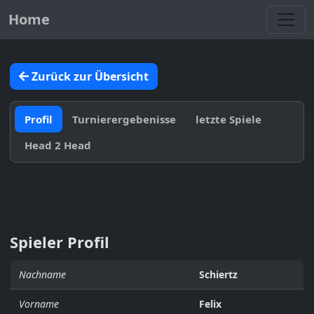
Toggl
Home
Zurück zur Übersicht
Profil
Turnierergebenisse
letzte Spiele
Head 2 Head
Spieler Profil
Nachname
Schiertz
Vorname
Felix