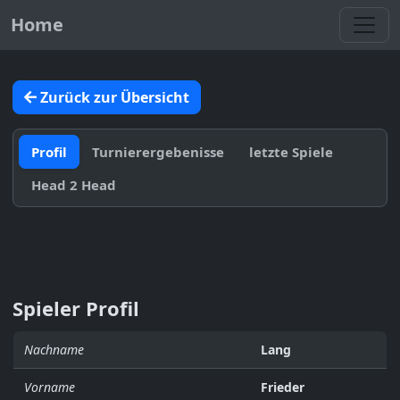
Toggl
Home
Zurück zur Übersicht
Profil
Turnierergebenisse
letzte Spiele
Head 2 Head
Spieler Profil
Nachname
Lang
Vorname
Frieder