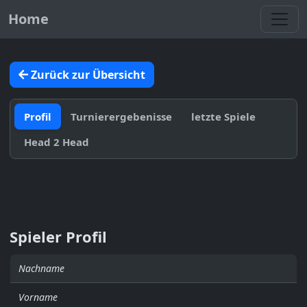
Toggl
Home
Zurück zur Übersicht
Profil
Turnierergebenisse
letzte Spiele
Head 2 Head
Spieler Profil
Nachname
Vorname