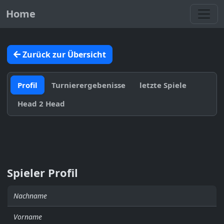
Toggl
Home
Zurück zur Übersicht
Profil
Turnierergebenisse
letzte Spiele
Head 2 Head
Spieler Profil
Nachname
Vorname