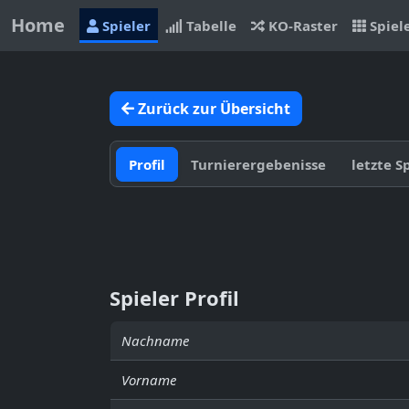
Home
Spieler
Tabelle
KO-Raster
Spiel
Zurück zur Übersicht
Profil
Turnierergebenisse
letzte S
Spieler Profil
Nachname
Vorname