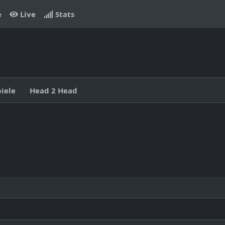
e
Live
Stats
piele
Head 2 Head