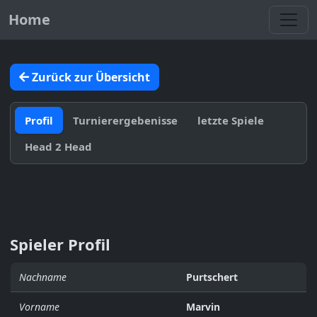
Toggl
Home
Zurück zur Übersicht
Profil
Turnierergebenisse
letzte Spiele
Head 2 Head
Spieler Profil
Nachname
Purtschert
Vorname
Marvin