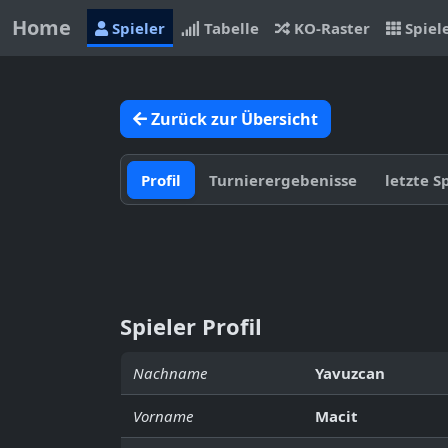
Home
Spieler
Tabelle
KO-Raster
Spiel
Zurück zur Übersicht
Profil
Turnierergebenisse
letzte S
Spieler Profil
Nachname
Yavuzcan
Vorname
Macit