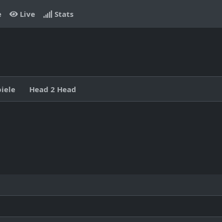
e
Live
Stats
piele
Head 2 Head