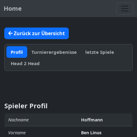
Toggl
Home
Zurück zur Übersicht
Profil
Turnierergebenisse
letzte Spiele
Head 2 Head
Spieler Profil
Nachname
Hoffmann
Vorname
Ben Linus