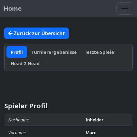
Toggl
Home
Zurück zur Übersicht
Profil
Turnierergebenisse
letzte Spiele
Head 2 Head
Spieler Profil
Nachname
Inhelder
Vorname
Marc