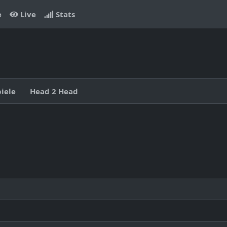
e
Live
Stats
piele
Head 2 Head