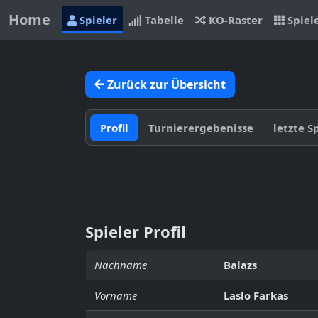
Home
Spieler
Tabelle
KO-Raster
Spiel
Zurück zur Übersicht
Profil
Turnierergebenisse
letzte S
Spieler Profil
Nachname
Balazs
Vorname
Laslo Farkas