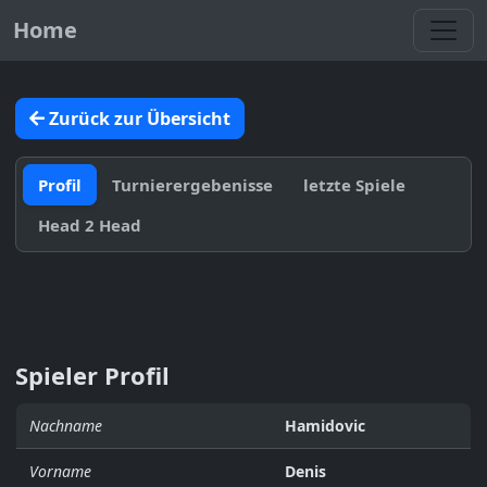
Toggl
Home
Zurück zur Übersicht
Profil
Turnierergebenisse
letzte Spiele
Head 2 Head
Spieler Profil
Nachname
Hamidovic
Vorname
Denis