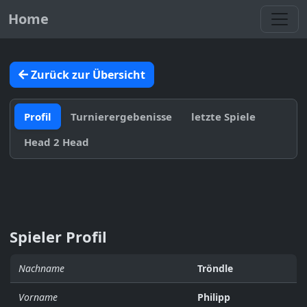
Toggl
Home
Zurück zur Übersicht
Profil
Turnierergebenisse
letzte Spiele
Head 2 Head
Spieler Profil
Nachname
Tröndle
Vorname
Philipp