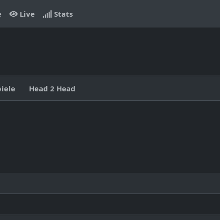
e
Live
Stats
piele
Head 2 Head