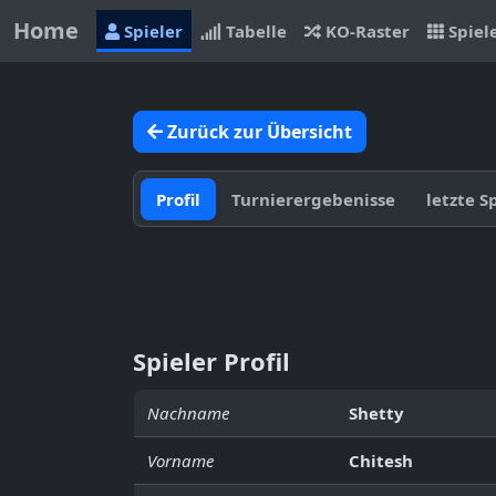
Home
Spieler
Tabelle
KO-Raster
Spiel
Zurück zur Übersicht
Profil
Turnierergebenisse
letzte S
Spieler Profil
Nachname
Shetty
Vorname
Chitesh