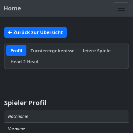
Toggl
Home
Zurück zur Übersicht
Profil
Turnierergebenisse
letzte Spiele
Head 2 Head
Spieler Profil
Nachname
Vorname