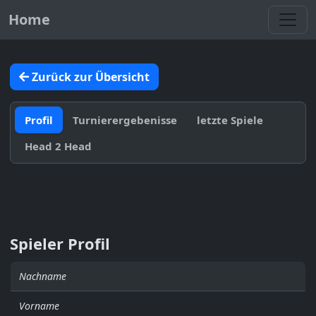
Toggl
Home
Zurück zur Übersicht
Profil
Turnierergebenisse
letzte Spiele
Head 2 Head
Spieler Profil
Nachname
Vorname