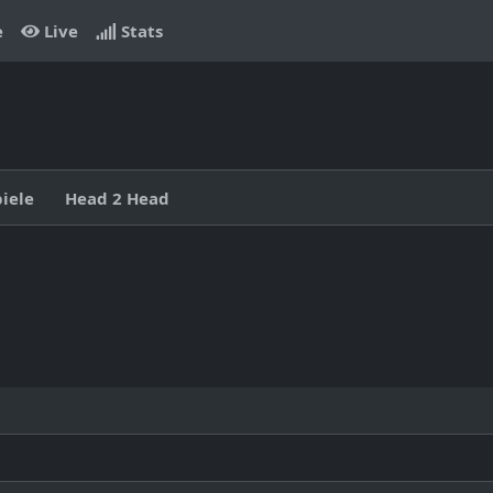
e
Live
Stats
piele
Head 2 Head