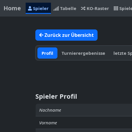
Home
Spieler
Tabelle
KO-Raster
Spiel
Zurück zur Übersicht
Profil
Turnierergebenisse
letzte S
Spieler Profil
Nachname
Vorname