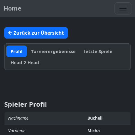
Toggl
Home
Zurück zur Übersicht
Profil
Turnierergebenisse
letzte Spiele
Head 2 Head
Spieler Profil
Nachname
Bucheli
Vorname
Micha