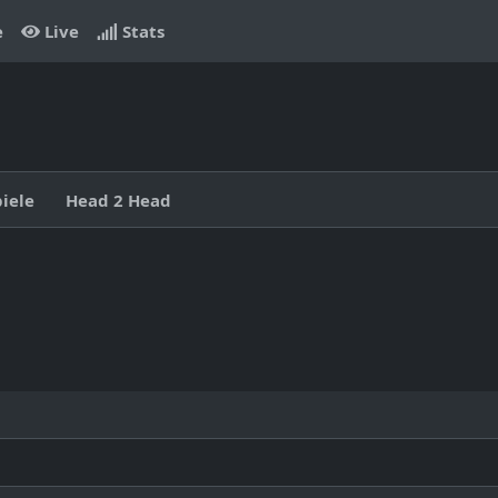
e
Live
Stats
piele
Head 2 Head