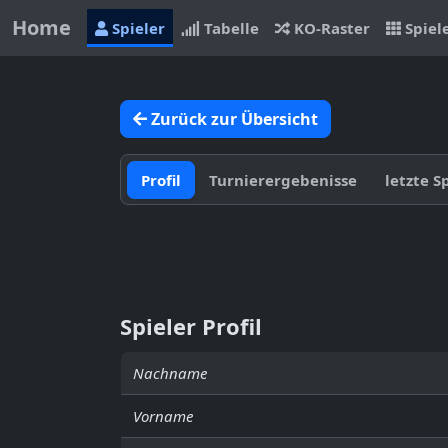
Home
Spieler
Tabelle
KO-Raster
Spiel
Zurück zur Übersicht
Profil
Turnierergebenisse
letzte S
Spieler Profil
Nachname
Vorname