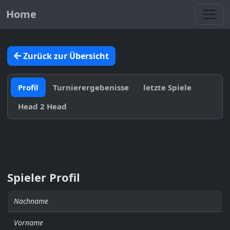
Toggl
Home
Zurück zur Übersicht
Profil
Turnierergebenisse
letzte Spiele
Head 2 Head
Spieler Profil
Nachname
Vorname