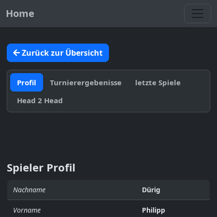
Toggl
Home
Zurück zur Übersicht
Profil
Turnierergebenisse
letzte Spiele
Head 2 Head
Spieler Profil
Nachname
Dürig
Vorname
Philipp