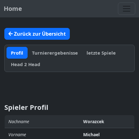
Toggl
Home
Zurück zur Übersicht
Profil
Turnierergebenisse
letzte Spiele
Head 2 Head
Spieler Profil
Nachname
Worazcek
Vorname
Michael