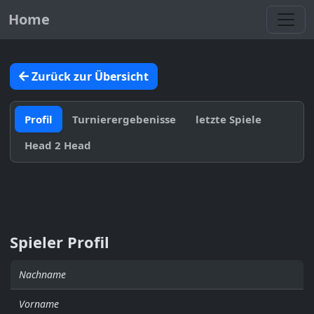
Toggl
Home
Zurück zur Übersicht
Profil
Turnierergebenisse
letzte Spiele
Head 2 Head
Spieler Profil
Nachname
Vorname