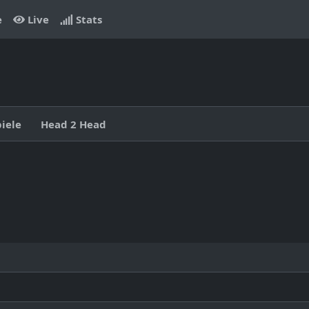
e
Live
Stats
piele
Head 2 Head