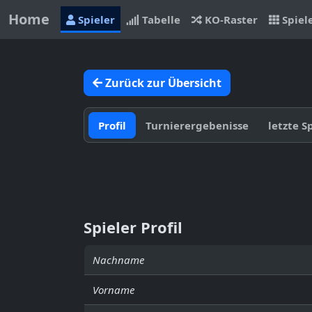
Home
Spieler
Tabelle
KO-Raster
Spiel
Zurück zur Übersicht
Profil
Turnierergebenisse
letzte S
Spieler Profil
Nachname
Vorname