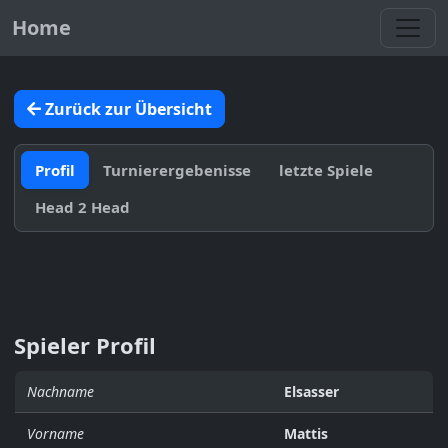
Toggl
Home
Zurück zur Übersicht
Profil
Turnierergebenisse
letzte Spiele
Head 2 Head
Spieler Profil
Nachname
Elsasser
Vorname
Mattis